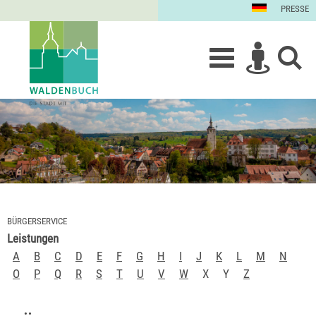
PRESSE
BÜRGERSERVICE
Leistungen
A
B
C
D
E
F
G
H
I
J
K
L
M
N
O
P
Q
R
S
T
U
V
W
X
Y
Z