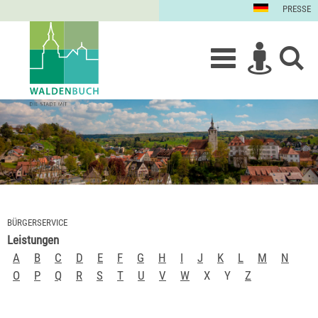
PRESSE
BÜRGERSERVICE
Leistungen
A
B
C
D
E
F
G
H
I
J
K
L
M
N
O
P
Q
R
S
T
U
V
W
X
Y
Z