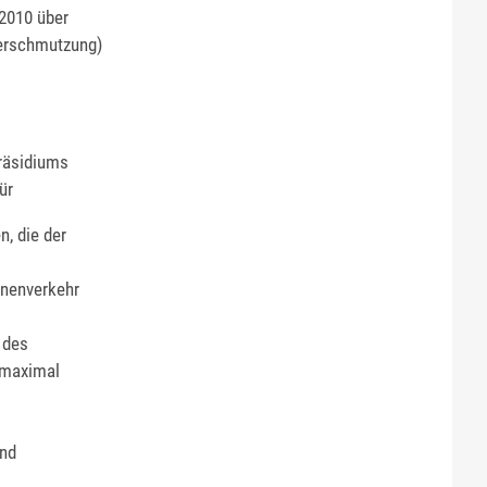
2010 über
verschmutzung)
präsidiums
ür
n, die der
onenverkehr
 des
 maximal
und