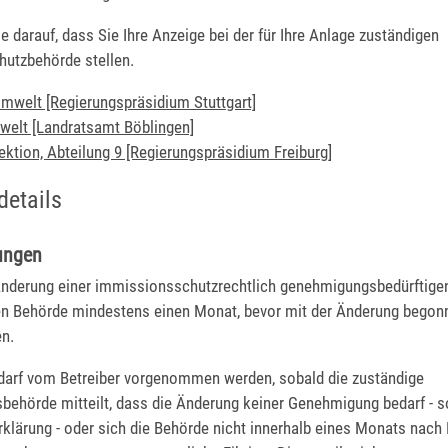
ie darauf, dass Sie Ihre Anzeige bei der für Ihre Anlage zuständigen
utzbehörde stellen.
Umwelt [Regierungspräsidium Stuttgart]
elt [Landratsamt Böblingen]
ktion, Abteilung 9 [Regierungspräsidium Freiburg]
details
ungen
Änderung einer immissionsschutzrechtlich genehmigungsbedürftigen
en Behörde mindestens einen Monat, bevor mit der Änderung bego
en.
darf vom Betreiber vorgenommen werden, sobald die zuständige
ehörde mitteilt, dass die Änderung keiner Genehmigung bedarf - 
rklärung - oder sich die Behörde nicht innerhalb eines Monats nach