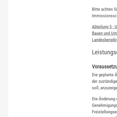
Bitte achten S
Immissionssch
Abteilung 5 - 
Bauen und Umw
Landesbergdire
Leistungs
Voraussetz
Die geplante 
der zuständig
soll, anzuzeig
Die Änderung 
Genehmigungsb
Freistellungse