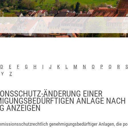
D
E
F
G
H
I
J
K
L
M
N
O
P
Q
R
S
Y
Z
IONSSCHUTZ-ÄNDERUNG EINER
IGUNGSBEDÜRFTIGEN ANLAGE NACH
G ANZEIGEN
missionsschutzrechtlich genehmigungsbedürftiger Anlagen, die pos