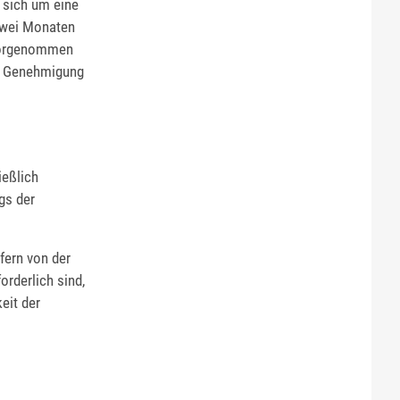
s sich um eine
 zwei Monaten
t vorgenommen
ne Genehmigung
ießlich
gs der
fern von der
rderlich sind,
eit der