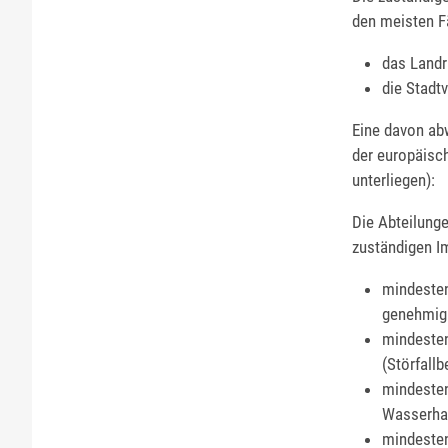
den meisten F
das Landr
die Stadt
Eine davon abw
der europäisch
unterliegen):
Die Abteilunge
zuständigen I
mindesten
genehmigu
mindesten
(Störfallb
mindesten
Wasserhau
mindesten