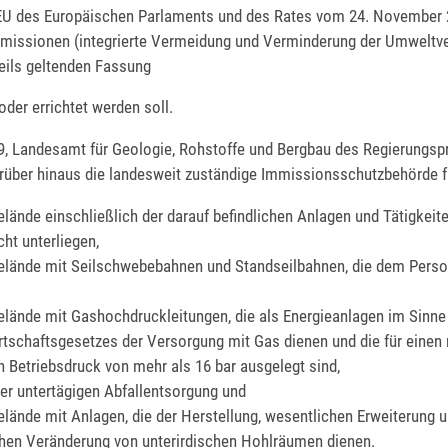
U des Europäischen Parlaments und des Rates vom 24. November 
emissionen (integrierte Vermeidung und Verminderung der Umwelt
weils geltenden Fassung
oder errichtet werden soll.
 9, Landesamt für Geologie, Rohstoffe und Bergbau des Regierungs
darüber hinaus die landesweit zuständige Immissionsschutzbehörde f
elände einschließlich der darauf befindlichen Anlagen und Tätigkeite
cht unterliegen,
elände mit Seilschwebebahnen und Standseilbahnen, die dem Pers
elände mit Gashochdruckleitungen, die als Energieanlagen im Sinne
rtschaftsgesetzes der Versorgung mit Gas dienen und die für einen
n Betriebsdruck von mehr als 16 bar ausgelegt sind,
er untertägigen Abfallentsorgung und
elände mit Anlagen, die der Herstellung, wesentlichen Erweiterung 
hen Veränderung von unterirdischen Hohlräumen dienen.