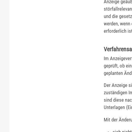
Anzeige geäuße
störfallreleva
und die gesetz
werden, wenn 
erforderlich ist
Verfahrensa
Im Anzeigever
geprüft, ob e
geplanten Änd
Der Anzeige si
zuständigen Im
sind diese nac
Unterlagen (Ei
Mit der Änderu
sich nich