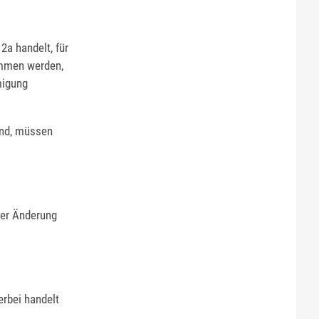
2a handelt, für
ommen werden,
migung
ind, müssen
der Änderung
erbei handelt