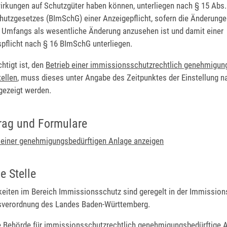
irkungen auf Schutzgüter haben können, unterliegen nach § 15 Abs.
utzgesetzes (BImSchG) einer Anzeigepflicht, sofern die Änderunge
s Umfangs als wesentliche Änderung anzusehen ist und damit einer
flicht nach § 16 BImSchG unterliegen.
htigt ist, den
Betrieb einer immissionsschutzrechtlich genehmigun
ellen
, muss dieses unter Angabe des Zeitpunktes der Einstellung n
ezeigt werden.
rag und Formulare
einer genehmigungsbedürftigen Anlage anzeigen
e Stelle
keiten im Bereich Immissionsschutz sind geregelt in der Immission
sverordnung des Landes Baden-Württemberg.
e Behörde für immissionsschutzrechtlich genehmigungsbedürftige A