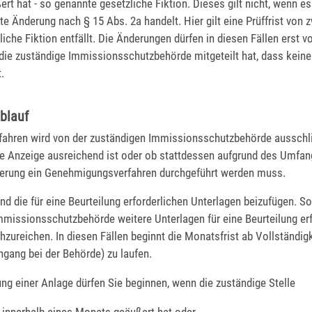
rt hat - so genannte gesetzliche Fiktion. Dieses gilt nicht, wenn e
nte Änderung nach § 15 Abs. 2a handelt. Hier gilt eine Prüffrist von
liche Fiktion entfällt. Die Änderungen dürfen in diesen Fällen ers
die zuständige Immissionsschutzbehörde mitgeteilt hat, dass kei
.
blauf
fahren wird von der zuständigen Immissionsschutzbehörde ausschl
ine Anzeige ausreichend ist oder ob stattdessen aufgrund des Umfan
erung ein Genehmigungsverfahren durchgeführt werden muss.
nd die für eine Beurteilung erforderlichen Unterlagen beizufügen. So
missionsschutzbehörde weitere Unterlagen für eine Beurteilung erfo
hzureichen. In diesen Fällen beginnt die Monatsfrist ab Vollständigk
ngang bei der Behörde) zu laufen.
ng einer Anlage dürfen Sie beginnen, wenn die zuständige Stelle
t innerhalb eines Monats geäußert hat oder