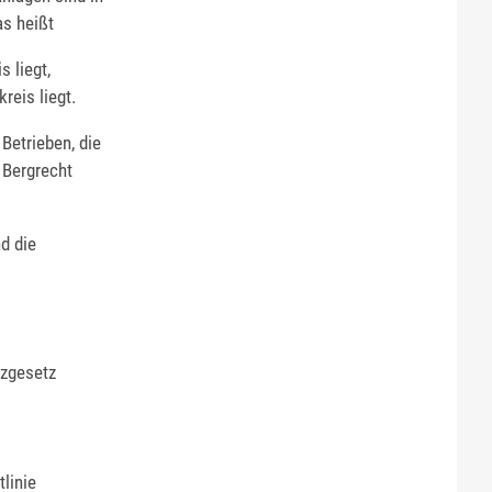
as heißt
 liegt,
reis liegt.
Betrieben, die
 Bergrecht
d die
tzgesetz
linie