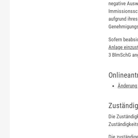
negative Ausw
Immissionssch
aufgrund ihre
Genehmigungsp
Sofern beabsic
Anlage einzust
3 BImSchG ang
Onlineant
Änderung 
Zuständig
Die Zuständig
Zuständigkeit
Die zuständig