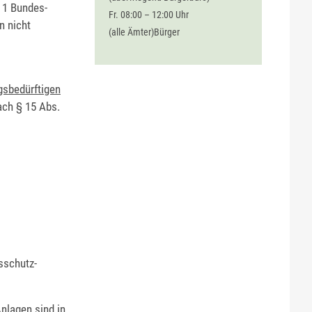
 1 Bundes-
Fr. 08:00 – 12:00 Uhr
n nicht
(alle Ämter)Bürger
gsbedürftigen
ach § 15 Abs.
sschutz-
nlagen sind in