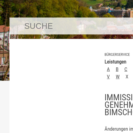
BÜRGERSERVICE
Leistungen
A
B
C
V
W
X
IMMISS
GENEHM
BIMSCH
Änderungen im