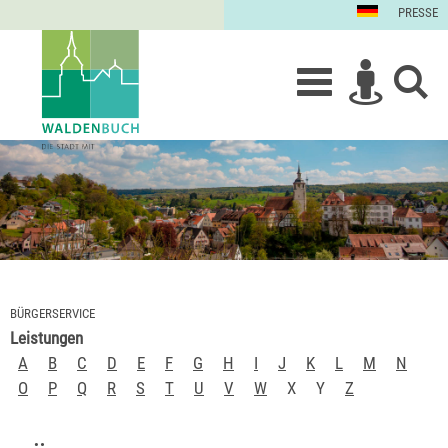
PRESSE
BÜRGERSERVICE
Leistungen
A
B
C
D
E
F
G
H
I
J
K
L
M
N
O
P
Q
R
S
T
U
V
W
X
Y
Z