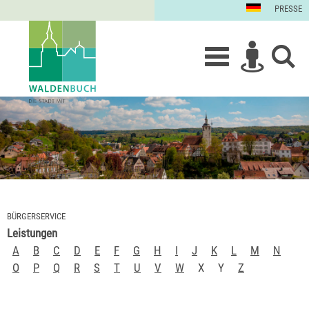
PRESSE
BÜRGERSERVICE
Leistungen
A
B
C
D
E
F
G
H
I
J
K
L
M
N
O
P
Q
R
S
T
U
V
W
X
Y
Z