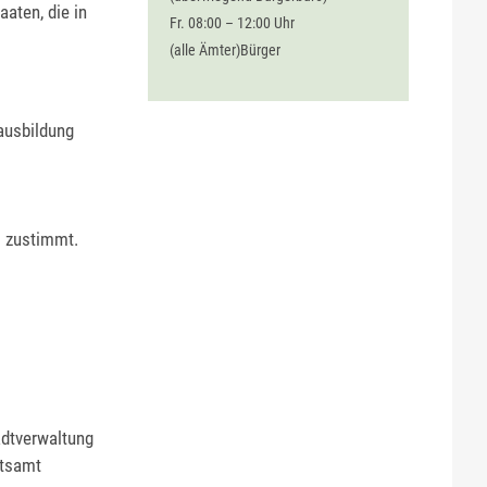
aten, die in
Fr. 08:00 – 12:00 Uhr
(alle Ämter)Bürger
ausbildung
m zustimmt.
adtverwaltung
atsamt