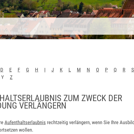
D
E
F
G
H
I
J
K
L
M
N
O
P
Q
R
S
Y
Z
HALTSERLAUBNIS ZUM ZWECK DER
DUNG VERLÄNGERN
hre
Aufenthaltserlaubnis
rechtzeitig verlängern, wenn Sie Ihre Ausbil
ortsetzen wollen.