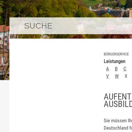
BÜRGERSERVICE
Leistungen
A
B
C
V
W
X
AUFENT
AUSBIL
Sie müssen I
Deutschland f