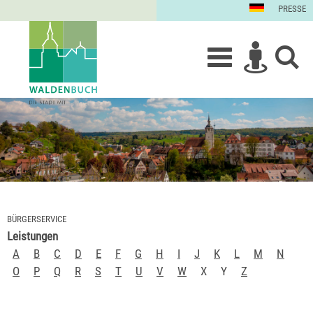
PRESSE
BÜRGERSERVICE
Leistungen
A
B
C
D
E
F
G
H
I
J
K
L
M
N
O
P
Q
R
S
T
U
V
W
X
Y
Z