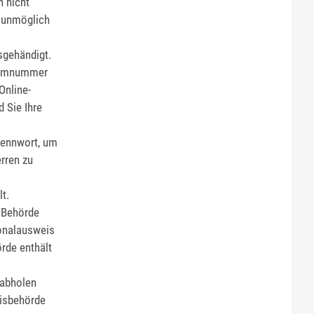
 nicht
 unmöglich
sgehändigt.
imnummer
Online-
 Sie Ihre
kennwort, um
rren zu
t.
r Behörde
sonalausweis
rde enthält
 abholen
eisbehörde