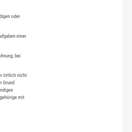
digen oder
ufgaben einer
ohnung, bei
 örtlich nicht
n Grund
ändigen
ngehörige mit