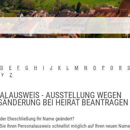
D
E
F
G
H
I
J
K
L
M
N
O
P
Q
R
S
Y
Z
ALAUSWEIS - AUSSTELLUNG WEGEN
ÄNDERUNG BEI HEIRAT BEANTRAGEN
 der Eheschließung Ihr Name geändert?
ie Ihren Personalausweis schnellst möglich auf Ihren neuen Name