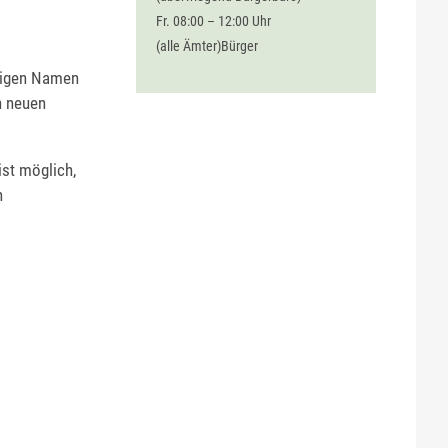
Fr. 08:00 – 12:00 Uhr
(alle Ämter)Bürger
htigen Namen
n neuen
ist möglich,
n