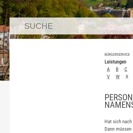
BÜRGERSERVICE
Leistungen
A
B
C
V
W
X
PERSON
NAMENS
Hat sich nach
Dann müssen S