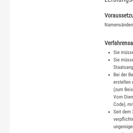
Voraussetz
Namensänderu
Verfahrensa
Sie müsse
Sie müsse
Staatsang
Bei der B
erstellen 
(zum Beis
Vom Diens
Code), mi
Seit dem 
verpflich
ungenügen