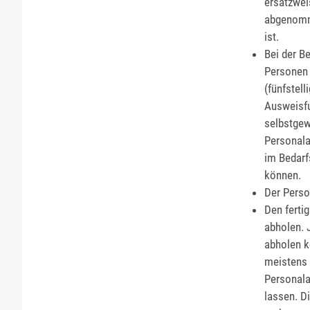
ersatzwei
abgenomm
ist.
Bei
der B
Personen 
(fünfstell
Ausweisfu
selbstgew
Personala
im Bedarf
können
.
Der Perso
Den ferti
abholen.
abholen k
meistens 
Personala
lassen. D