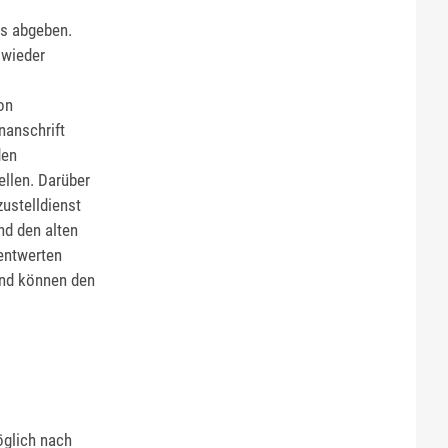
s abgeben.
 wieder
on
nanschrift
den
llen. Darüber
ustelldienst
d den alten
entwerten
nd können den
öglich nach