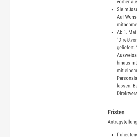
vorher au
Sie müss
Auf Wunsc
mitnehme
Ab 1. Mai
"Direktve
geliefert.
Ausweisan
hinaus mü
mit einem
Personala
lassen.
B
Direktver
Fristen
Antragstellung
frühesten