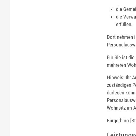
die Gemei
die Verwa
erfüllen.
Dort nehmen i
Personalausw
Für Sie ist di
mehreren Wohn
Hinweis: Ihr A
zuständigen P
darlegen könne
Personalauswe
Wohnsitz im A
Bürgerbüro [S
Leistungs