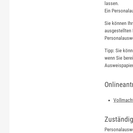
lassen.
Ein Personala
Sie können Ihr
ausgestellten 
Personalauswe
Tipp:
Sie könne
wenn Sie berei
Ausweispapier
Onlineant
Vollmach
Zuständig
Personalauswe