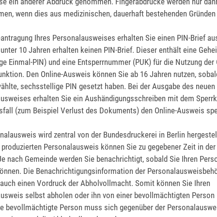
se ein anderer Abdruck genommen. Fingerabdrücke werden nur dann
en, wenn dies aus medizinischen, dauerhaft bestehenden Gründen
eantragung
Ihres
Personalausweises
erhalten Sie
einen PIN-Brief
au
unter 10 Jahren erhalten keinen PIN-Brief. Dieser enthält eine
Gehe
ige Einmal
-PIN
)
und
eine
Entsperrnummer (PUK)
für die Nutzung der 
nktion.
Den Online-Ausweis können Sie ab 16 Jahren nutzen, sobald
ählte, sechsstellige PIN gesetzt haben.
Bei der Ausgabe des neuen
usweises erhalten Sie ein Aushändigungsschreiben mit dem Sperr
sfall (zum Beispiel Verlust des Dokuments) den Online-Ausweis spe
nalausweis wird zentral von der Bundesdruckerei in Berlin hergestell
g produzierten Personalausweis können Sie zu gegebener Zeit in de
Je nach Gemeinde werden Sie benachrichtigt, sobald Sie Ihren Per
önnen. Die Benachrichtigungsinformation der Personalausweisbehö
auch einen Vordruck der Abholvollmacht. Somit können Sie Ihren
usweis selbst abholen oder ihn von einer bevollmächtigten Person
ie bevollmächtigte Person muss sich gegenüber der Personalausw