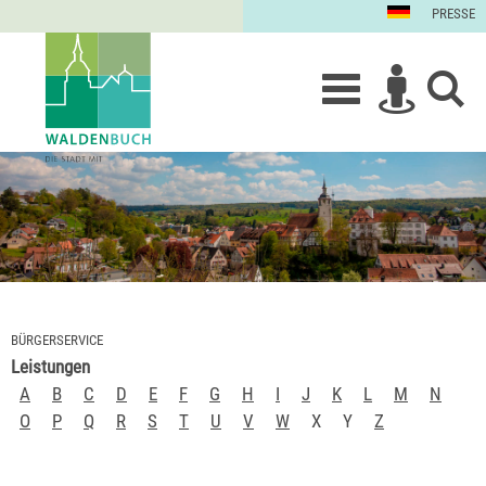
PRESSE
BÜRGERSERVICE
Leistungen
A
B
C
D
E
F
G
H
I
J
K
L
M
N
O
P
Q
R
S
T
U
V
W
X
Y
Z