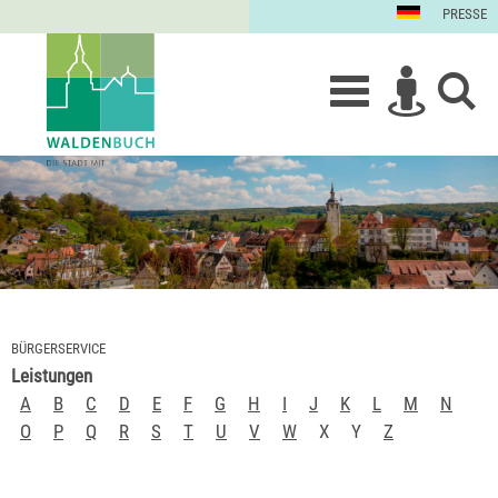
PRESSE
BÜRGERSERVICE
Leistungen
A
B
C
D
E
F
G
H
I
J
K
L
M
N
O
P
Q
R
S
T
U
V
W
X
Y
Z