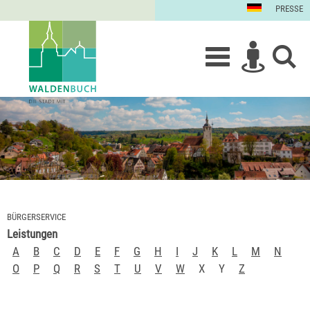
PRESSE
BÜRGERSERVICE
Leistungen
A
B
C
D
E
F
G
H
I
J
K
L
M
N
O
P
Q
R
S
T
U
V
W
X
Y
Z