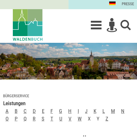
PRESSE
BÜRGERSERVICE
Leistungen
A
B
C
D
E
F
G
H
I
J
K
L
M
N
O
P
Q
R
S
T
U
V
W
X
Y
Z