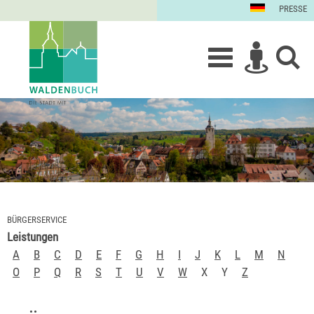
PRESSE
BÜRGERSERVICE
Leistungen
A
B
C
D
E
F
G
H
I
J
K
L
M
N
O
P
Q
R
S
T
U
V
W
X
Y
Z