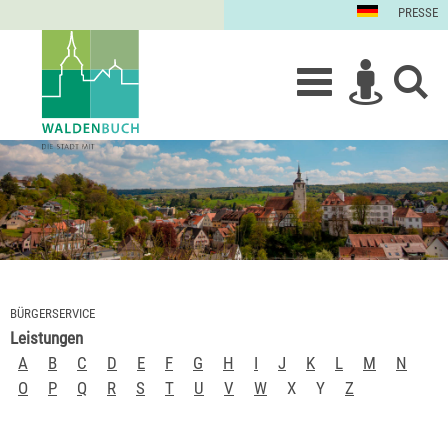
PRESSE
BÜRGERSERVICE
Leistungen
A
B
C
D
E
F
G
H
I
J
K
L
M
N
O
P
Q
R
S
T
U
V
W
X
Y
Z