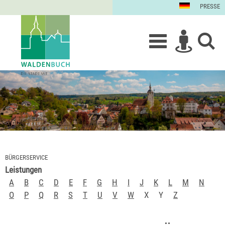
PRESSE
BÜRGERSERVICE
Leistungen
A
B
C
D
E
F
G
H
I
J
K
L
M
N
O
P
Q
R
S
T
U
V
W
X
Y
Z