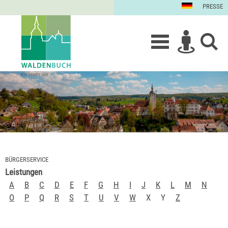
PRESSE
BÜRGERSERVICE
Leistungen
A
B
C
D
E
F
G
H
I
J
K
L
M
N
O
P
Q
R
S
T
U
V
W
X
Y
Z