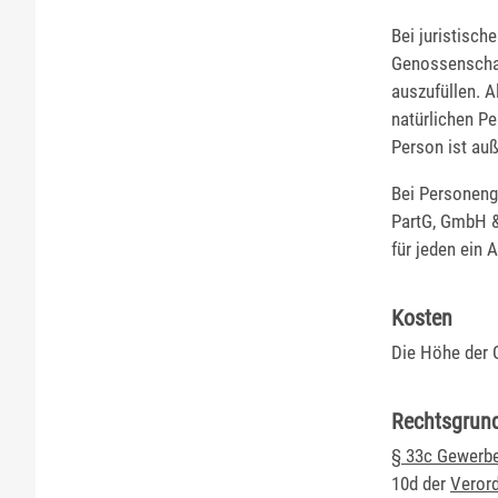
Bei juristisc
Genossenschaft
auszufüllen. A
natürlichen Pe
Person ist au
Bei Personenge
PartG, GmbH & 
für jeden ein 
Kosten
Die Höhe der 
Rechtsgrun
§ 33c Gewerbe
10d der
Verord