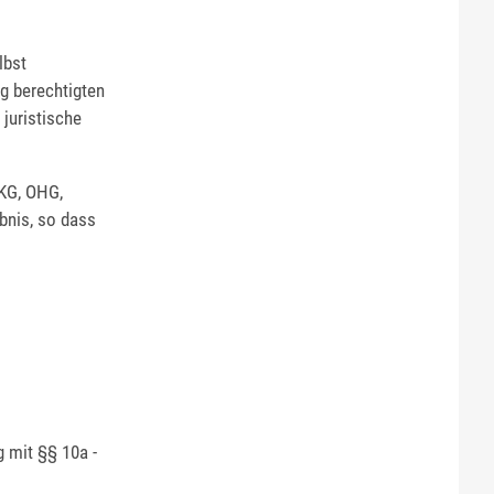
lbst
g berechtigten
 juristische
 KG, OHG,
bnis, so dass
 mit §§ 10a -