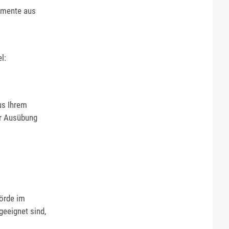
umente aus
l:
us Ihrem
ur Ausübung
hörde im
geeignet sind,