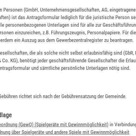
hen Personen (GmbH, Unternehmensgesellschaften, AG, eingetragene
en) ist das Antragsformular lediglich für die juristische Person se
lle personenbezogenen Unterlagen sind für alle zur Geschäftsführun
rsonen einzureichen, z.B. Führungszeugnis, Personalpapiere. Für die
ßerdem ein Auszug aus dem Gewerbezentralregister zu beantragen.
sellschaften, die als solche nicht selbst erlaubnisfähig sind (GbR,
Co. KG), benötigt jeder geschäftsführende Gesellschafter die Erlau
Antragsformular und sämtliche persönliche Unterlagen nötig sind.
Gebühren richtet sich nach der Gebührensatzung der Gemeinde.
dlage
ordnung (GewO) (Spielgeräte mit Gewinnmöglichkeit)
in Verbindung
nung über Spielgeräte und andere Spiele mit Gewinnmöglichkeit