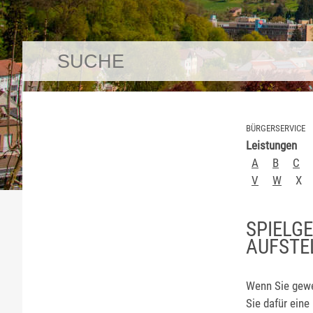
BÜRGERSERVICE
Leistungen
A
B
C
V
W
X
SPIELG
AUFSTE
Wenn Sie gewe
Sie dafür eine