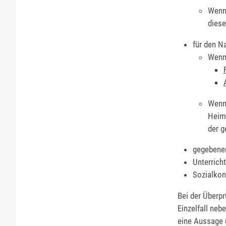
Wenn
diese
für den N
Wenn 
Wenn
Heima
der g
gegebenen
Unterrich
Sozialkon
Bei der Überp
Einzelfall ne
eine Aussage ü