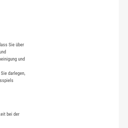
dass Sie über
 und
heinigung und
 Sie darlegen,
sspiels
it bei der