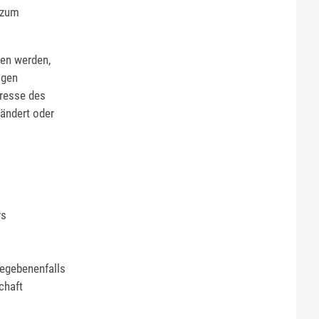
 zum
den werden,
igen
eresse des
eändert oder
rs
egebenenfalls
chaft