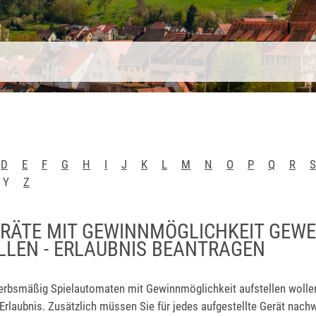
D
E
F
G
H
I
J
K
L
M
N
O
P
Q
R
S
Y
Z
ERÄTE MIT GEWINNMÖGLICHKEIT GEW
LLEN - ERLAUBNIS BEANTRAGEN
rbsmäßig Spielautomaten mit Gewinnmöglichkeit aufstellen wollen
 Erlaubnis. Zusätzlich müssen Sie für jedes aufgestellte Gerät nach