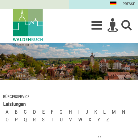
PRESSE
BÜRGERSERVICE
Leistungen
A
B
C
D
E
F
G
H
I
J
K
L
M
N
O
P
Q
R
S
T
U
V
W
X
Y
Z