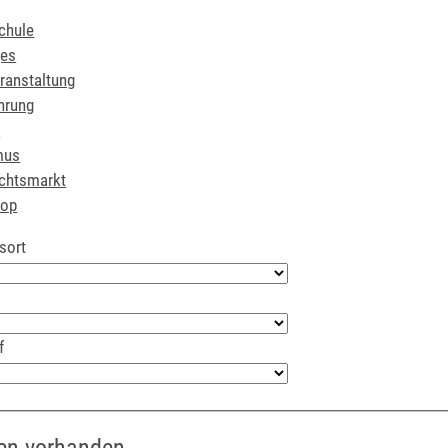
chule
ges
ranstaltung
hrung
r
mus
chtsmarkt
hop
sort
f
en vorhanden