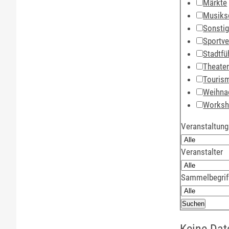
Märkte
Musiks
Sonsti
Sportve
Stadtfü
Theate
Touris
Weihna
Works
Veranstaltung
Veranstalter
Sammelbegrif
Keine Dat