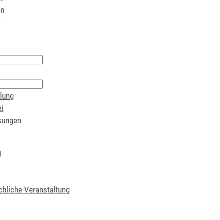
en
e
lung
i
sungen
g
chliche Veranstaltung
t