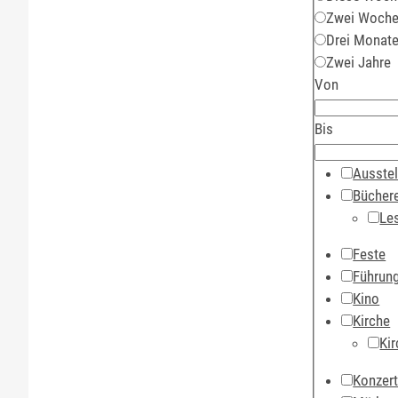
Zwei Woch
Drei Monat
Zwei Jahre
Von
Bis
Ausstel
Büchere
Le
Feste
Führun
Kino
Kirche
Kir
Konzer