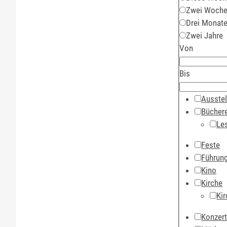
Zwei Woch
Drei Monat
Zwei Jahre
Von
Bis
Ausstel
Büchere
Le
Feste
Führun
Kino
Kirche
Kir
Konzer