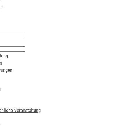
en
e
lung
i
sungen
g
chliche Veranstaltung
t