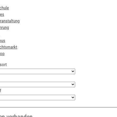
chule
ges
ranstaltung
hrung
r
mus
chtsmarkt
hop
sort
f
en vorhanden