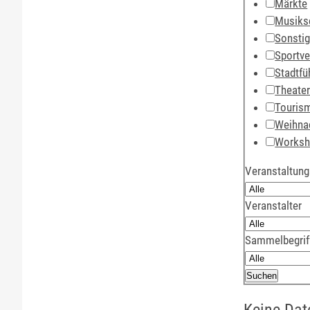
Märkte
Musiks
Sonsti
Sportve
Stadtfü
Theate
Touris
Weihna
Works
Veranstaltung
Veranstalter
Sammelbegrif
Keine Dat