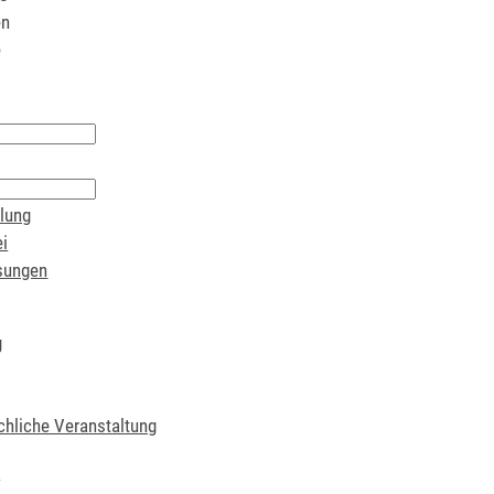
en
e
lung
i
sungen
g
chliche Veranstaltung
t