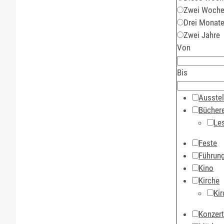
Zwei Woch
Drei Monat
Zwei Jahre
Von
Bis
Ausstel
Büchere
Le
Feste
Führun
Kino
Kirche
Kir
Konzer