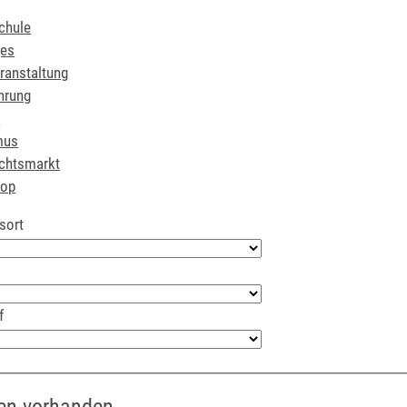
chule
ges
ranstaltung
hrung
r
mus
chtsmarkt
hop
sort
f
en vorhanden