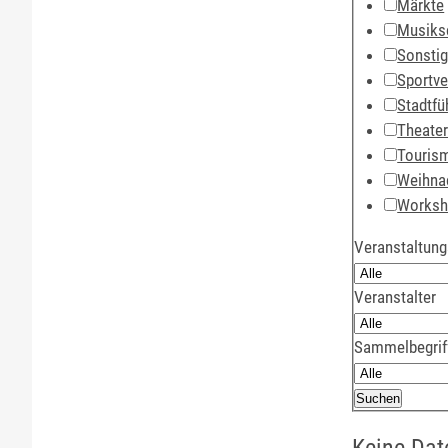
Märkte
Musiks
Sonsti
Sportve
Stadtfü
Theate
Touris
Weihna
Works
Veranstaltung
Veranstalter
Sammelbegrif
Keine Dat