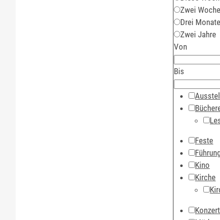
Zwei Woch
Drei Monat
Zwei Jahre
Von
Bis
Ausstel
Büchere
Le
Feste
Führun
Kino
Kirche
Kir
Konzer