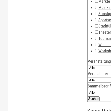
Märkte
Musiks
Sonsti
Sportve
Stadtfü
Theate
Touris
Weihna
Works
Veranstaltung
Veranstalter
Sammelbegrif
Keine Dat