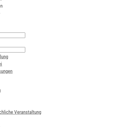
en
e
lung
i
sungen
g
chliche Veranstaltung
t