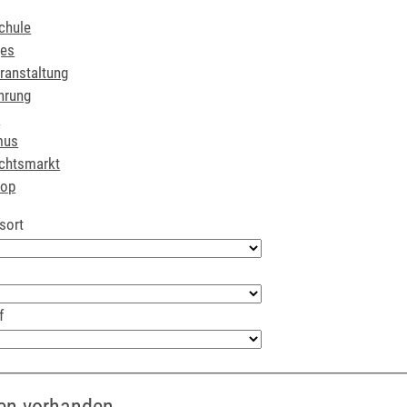
chule
ges
ranstaltung
hrung
r
mus
chtsmarkt
hop
sort
f
en vorhanden